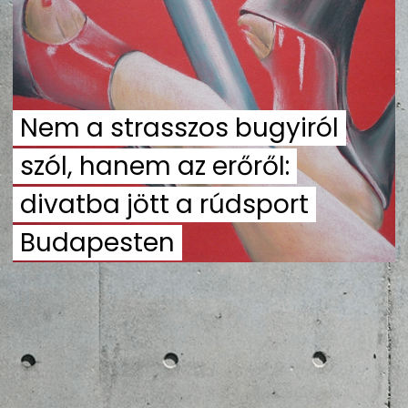
ZENE
MÉDIAAJÁNLAT
IMPRESSZUM
PR-ARCHÍVUM
ADATKEZELÉSI TÁJÉKOZTATÓ
Nem a strasszos bugyiról
szól, hanem az erőről:
divatba jött a rúdsport
Budapesten