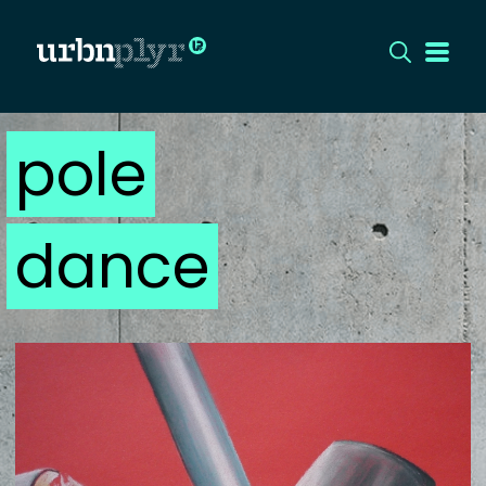
pole
CÍMLAP
DIZÁJN
dance
DIVAT
HIP
KULT
UTCA