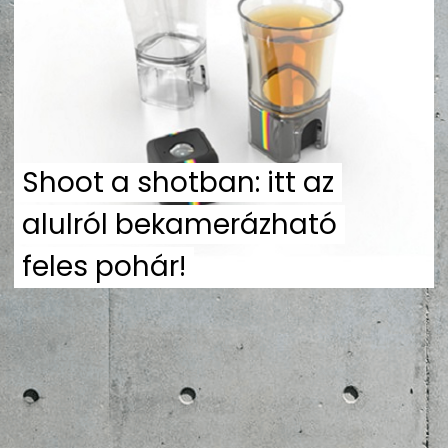
ZENE
MÉDIAAJÁNLAT
IMPRESSZUM
PR-ARCHÍVUM
ADATKEZELÉSI TÁJÉKOZTATÓ
Shoot a shotban: itt az
alulról bekamerázható
feles pohár!