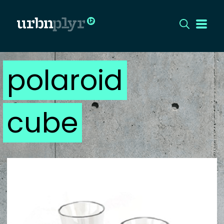
polaroid
CÍMLAP
DIZÁJN
cube
DIVAT
HIP
KULT
UTCA