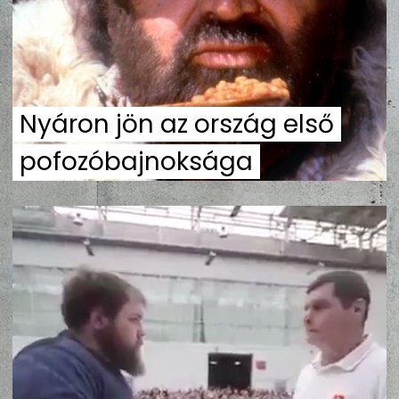
ZENE
MÉDIAAJÁNLAT
IMPRESSZUM
PR-ARCHÍVUM
ADATKEZELÉSI TÁJÉKOZTATÓ
Nyáron jön az ország első
pofozóbajnoksága