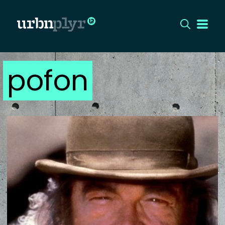
pofon
CÍMLAP
DIZÁJN
DIVAT
HIP
KULT
UTCA