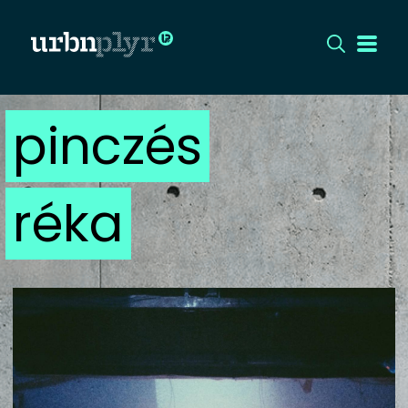
pinczés
CÍMLAP
DIZÁJN
réka
DIVAT
HIP
KULT
UTCA