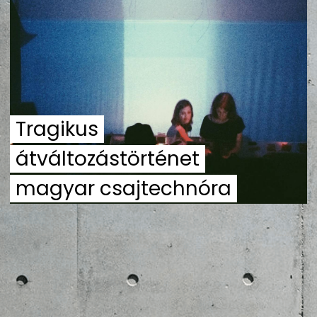
ZENE
MÉDIAAJÁNLAT
IMPRESSZUM
PR-ARCHÍVUM
ADATKEZELÉSI TÁJÉKOZTATÓ
Tragikus
átváltozástörténet
magyar csajtechnóra