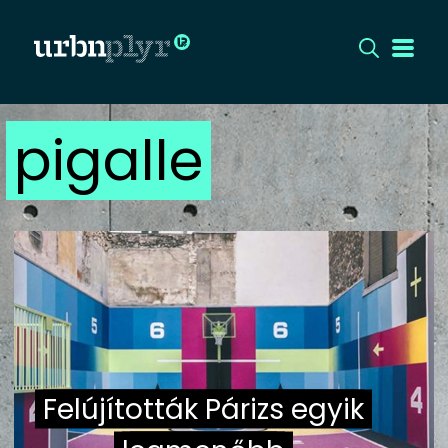
pigalle
CÍMLAP
DIZÁJN
DIVAT
HIP
KULT
Felújították Párizs egyik
UTCA