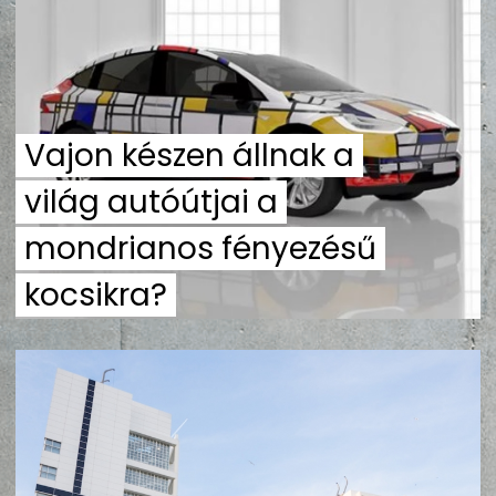
ZENE
MÉDIAAJÁNLAT
IMPRESSZUM
PR-ARCHÍVUM
ADATKEZELÉSI TÁJÉKOZTATÓ
Vajon készen állnak a
világ autóútjai a
mondrianos fényezésű
kocsikra?