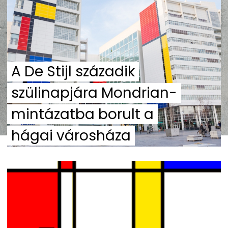
A De Stijl századik
szülinapjára Mondrian-
mintázatba borult a
hágai városháza