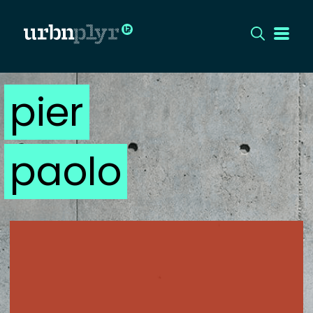
pier
CÍMLAP
DIZÁJN
paolo
DIVAT
HIP
KULT
UTCA