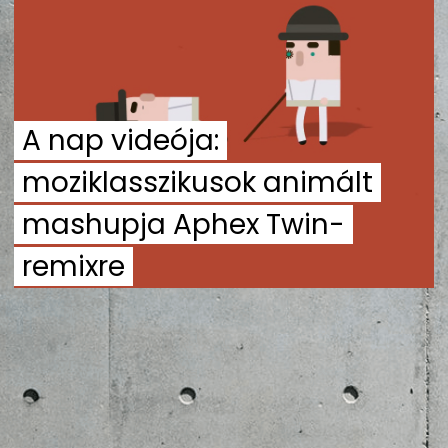
ZENE
MÉDIAAJÁNLAT
IMPRESSZUM
PR-ARCHÍVUM
ADATKEZELÉSI TÁJÉKOZTATÓ
A nap videója:
moziklasszikusok animált
mashupja Aphex Twin-
remixre