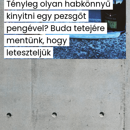
Tényleg olyan habkönnyű
ZENE
kinyitni egy pezsgőt
MÉDIAAJÁNLAT
pengével? Buda tetejére
IMPRESSZUM
PR-ARCHÍVUM
ADATKEZELÉSI TÁJÉKOZTATÓ
mentünk, hogy
leteszteljük