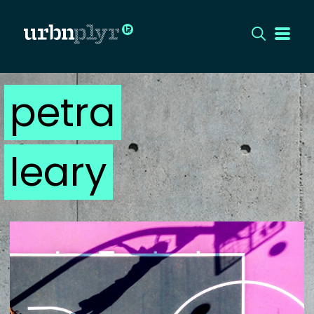
petra
CÍMLAP
DIZÁJN
leary
DIVAT
HIP
KULT
UTCA