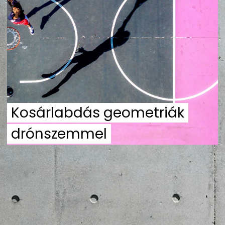
ZENE
MÉDIAAJÁNLAT
IMPRESSZUM
PR-ARCHÍVUM
ADATKEZELÉSI TÁJÉKOZTATÓ
Kosárlabdás geometriák
drónszemmel