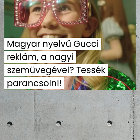
ZENE
MÉDIAAJÁNLAT
IMPRESSZUM
PR-ARCHÍVUM
ADATKEZELÉSI TÁJÉKOZTATÓ
Magyar nyelvű Gucci
reklám, a nagyi
szemüvegével? Tessék
parancsolni!