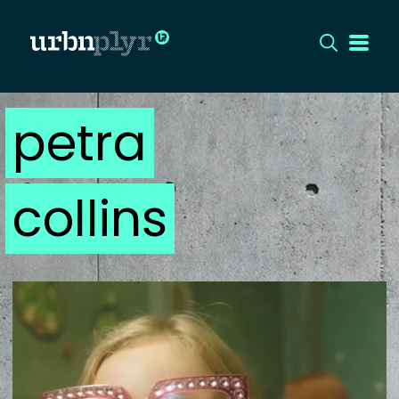
petra
CÍMLAP
DIZÁJN
collins
DIVAT
HIP
KULT
UTCA