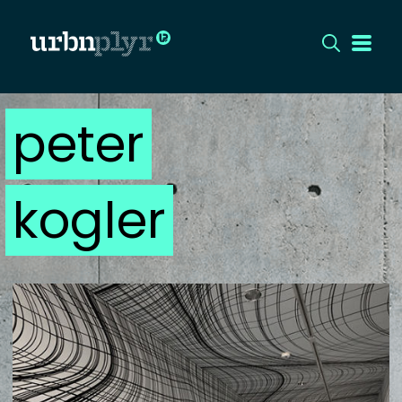
peter
CÍMLAP
DIZÁJN
kogler
DIVAT
HIP
KULT
UTCA