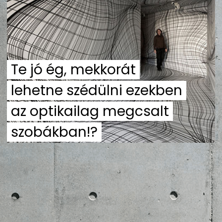
ZENE
MÉDIAAJÁNLAT
IMPRESSZUM
PR-ARCHÍVUM
ADATKEZELÉSI TÁJÉKOZTATÓ
Te jó ég, mekkorát
lehetne szédülni ezekben
az optikailag megcsalt
szobákban!?