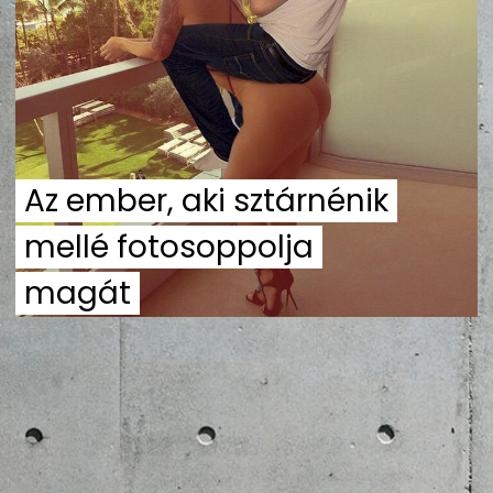
ZENE
MÉDIAAJÁNLAT
IMPRESSZUM
PR-ARCHÍVUM
ADATKEZELÉSI TÁJÉKOZTATÓ
Az ember, aki sztárnénik
mellé fotosoppolja
magát