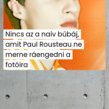
ZENE
MÉDIAAJÁNLAT
IMPRESSZUM
PR-ARCHÍVUM
ADATKEZELÉSI TÁJÉKOZTATÓ
Nincs az a naiv bűbáj,
amit Paul Rousteau ne
merne ráengedni a
fotóira