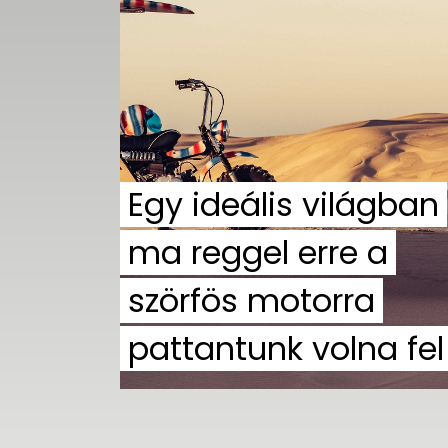
UTCA
ZENE
MÉDIAAJÁNLAT
IMPRESSZUM
PR-ARCHÍVUM
ADATKEZELÉSI
TÁJÉKOZTATÓ
Egy ideális világban
ma reggel erre a
szörfös motorra
pattantunk volna fel