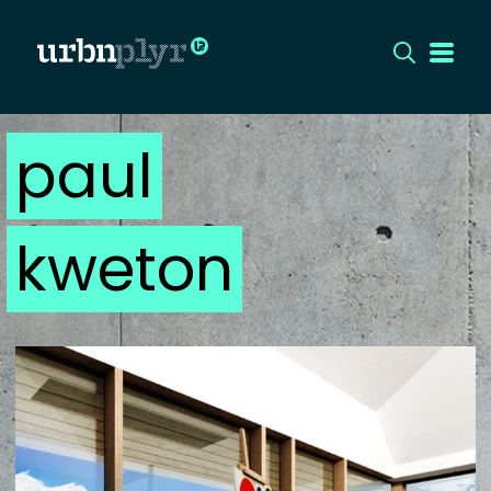
paul
CÍMLAP
DIZÁJN
kweton
DIVAT
HIP
KULT
UTCA