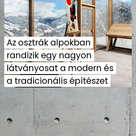
ZENE
MÉDIAAJÁNLAT
IMPRESSZUM
PR-ARCHÍVUM
ADATKEZELÉSI TÁJÉKOZTATÓ
Az osztrák alpokban
randizik egy nagyon
látványosat a modern és
a tradicionális építészet