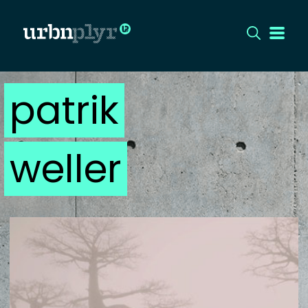
patrik
CÍMLAP
DIZÁJN
weller
DIVAT
HIP
KULT
UTCA