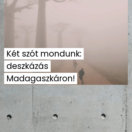
ZENE
MÉDIAAJÁNLAT
IMPRESSZUM
PR-ARCHÍVUM
ADATKEZELÉSI TÁJÉKOZTATÓ
Két szót mondunk:
deszkázás
Madagaszkáron!