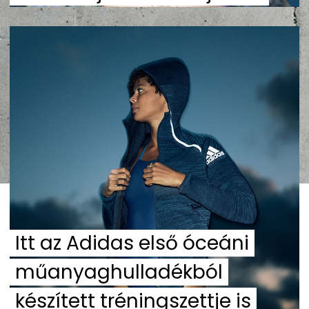
Itt az Adidas első óceáni
műanyaghulladékból
készített tréningszettje is