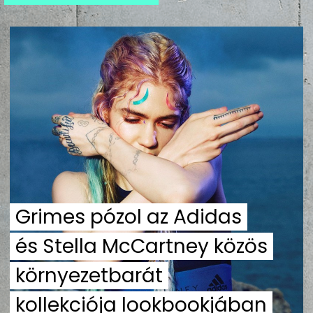
ZENE
MÉDIAAJÁNLAT
IMPRESSZUM
PR-ARCHÍVUM
ADATKEZELÉSI TÁJÉKOZTATÓ
Grimes pózol az Adidas
és Stella McCartney közös
környezetbarát
kollekciója lookbookjában