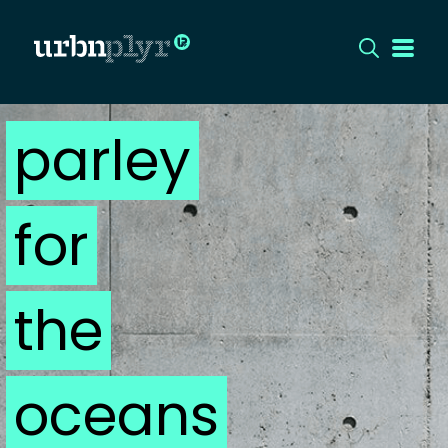
parley
CÍMLAP
DIZÁJN
for
DIVAT
HIP
the
KULT
oceans
UTCA