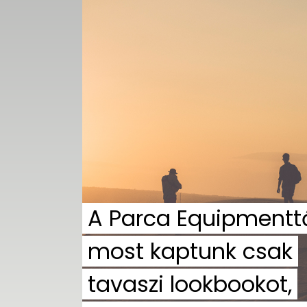
UTCA
ZENE
MÉDIAAJÁNLAT
IMPRESSZUM
PR-ARCHÍVUM
ADATKEZELÉSI
TÁJÉKOZTATÓ
A Parca Equipmentt
most kaptunk csak
tavaszi lookbookot,