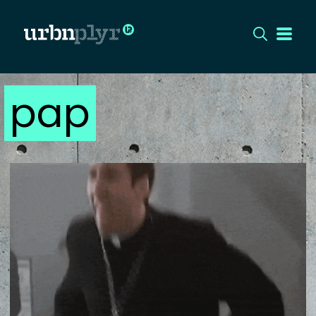
pap
CÍMLAP
DIZÁJN
DIVAT
HIP
KULT
UTCA