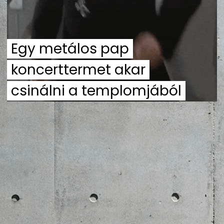
ZENE
MÉDIAAJÁNLAT
Egy metálos pap
IMPRESSZUM
PR-ARCHÍVUM
ADATKEZELÉSI TÁJÉKOZTATÓ
koncerttermet akar
csinálni a templomjából