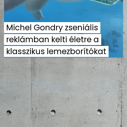
ZENE
MÉDIAAJÁNLAT
Michel Gondry zseniális
IMPRESSZUM
PR-ARCHÍVUM
ADATKEZELÉSI TÁJÉKOZTATÓ
reklámban kelti életre a
klasszikus lemezborítókat