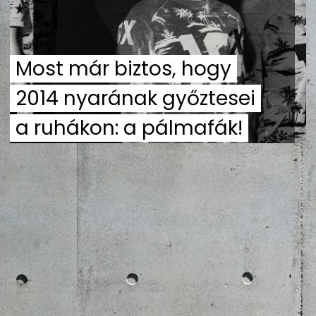
ZENE
MÉDIAAJÁNLAT
Most már biztos, hogy
IMPRESSZUM
PR-ARCHÍVUM
ADATKEZELÉSI TÁJÉKOZTATÓ
2014 nyarának győztesei
a ruhákon: a pálmafák!