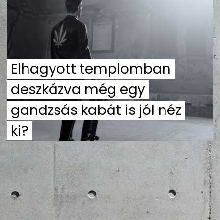
ZENE
MÉDIAAJÁNLAT
IMPRESSZUM
PR-ARCHÍVUM
ADATKEZELÉSI TÁJÉKOZTATÓ
Elhagyott templomban
deszkázva még egy
gandzsás kabát is jól néz
ki?