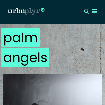
palm
CÍMLAP
DIZÁJN
angels
DIVAT
HIP
KULT
UTCA