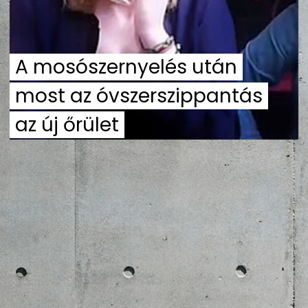
ZENE
MÉDIAAJÁNLAT
A mosószernyelés után
IMPRESSZUM
PR-ARCHÍVUM
ADATKEZELÉSI TÁJÉKOZTATÓ
most az óvszerszippantás
az új őrület