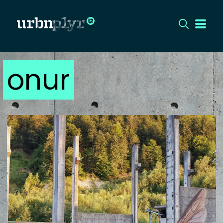
onur
CÍMLAP
DIZÁJN
DIVAT
HIP
KULT
UTCA