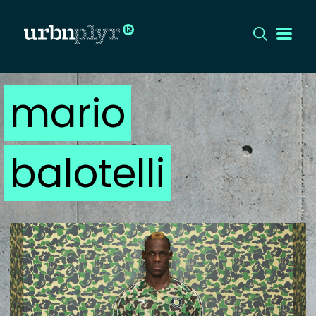
mario
CÍMLAP
DIZÁJN
balotelli
DIVAT
HIP
KULT
UTCA