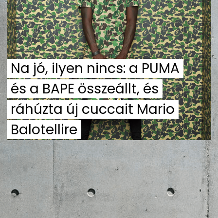
ZENE
MÉDIAAJÁNLAT
IMPRESSZUM
PR-ARCHÍVUM
ADATKEZELÉSI TÁJÉKOZTATÓ
Na jó, ilyen nincs: a PUMA
és a BAPE összeállt, és
ráhúzta új cuccait Mario
Balotellire