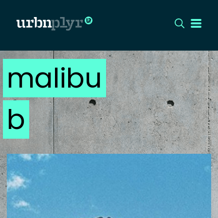
malibu
CÍMLAP
DIZÁJN
b
DIVAT
HIP
KULT
UTCA