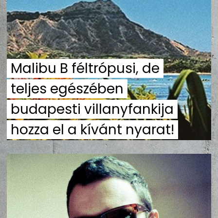
ZENE
MÉDIAAJÁNLAT
IMPRESSZUM
PR-ARCHÍVUM
ADATKEZELÉSI TÁJÉKOZTATÓ
Malibu B féltrópusi, de
teljes egészében
budapesti villanyfankija
hozza el a kívánt nyarat!