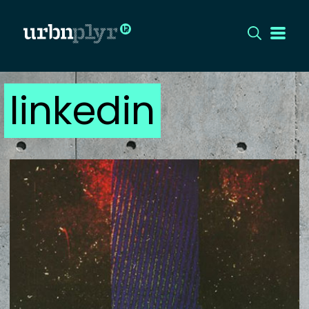
linkedin
CÍMLAP
DIZÁJN
DIVAT
HIP
KULT
UTCA