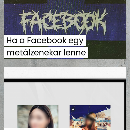
ZENE
MÉDIAAJÁNLAT
IMPRESSZUM
PR-ARCHÍVUM
ADATKEZELÉSI TÁJÉKOZTATÓ
Ha a Facebook egy
metálzenekar lenne