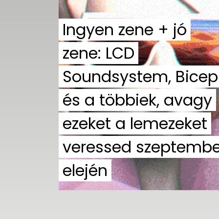
UTCA
Ingyen zene + jó
ZENE
zene: LCD
MÉDIAAJÁNLAT
IMPRESSZUM
Soundsystem, Bicep
PR-ARCHÍVUM
ADATKEZELÉSI
TÁJÉKOZTATÓ
és a többiek, avagy
ezeket a lemezeket
veressed szeptembe
elején