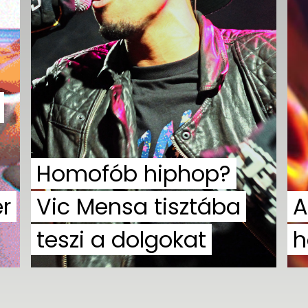
Homofób hiphop?
r
Vic Mensa tisztába
A
teszi a dolgokat
h