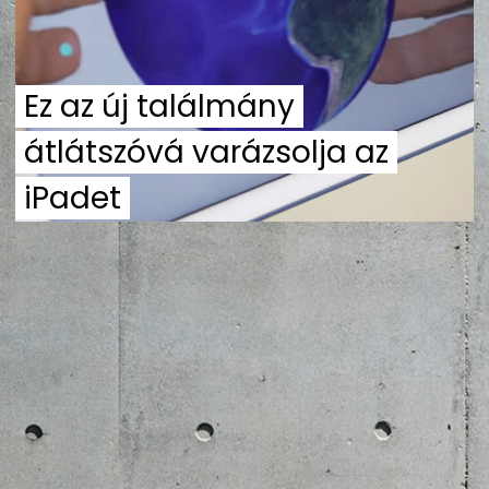
ZENE
MÉDIAAJÁNLAT
Ez az új találmány
IMPRESSZUM
PR-ARCHÍVUM
ADATKEZELÉSI TÁJÉKOZTATÓ
átlátszóvá varázsolja az
iPadet