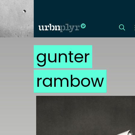
gunter
CÍMLAP
DIZÁJN
rambow
DIVAT
HIP
KULT