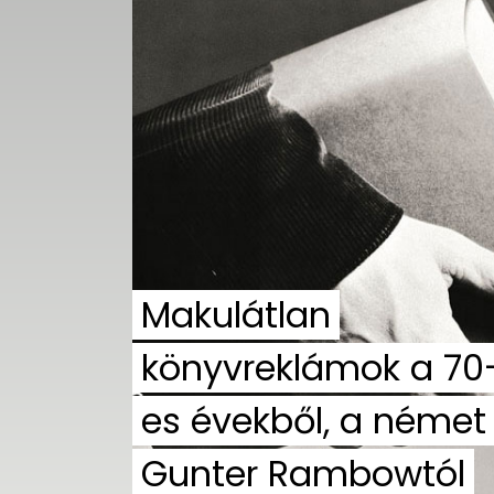
UTCA
ZENE
MÉDIAAJÁNLAT
IMPRESSZUM
PR-ARCHÍVUM
ADATKEZELÉSI
TÁJÉKOZTATÓ
Makulátlan
könyvreklámok a 70
es évekből, a német
Gunter Rambowtól