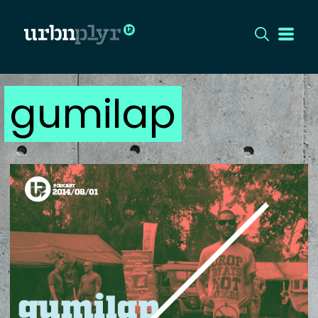
gumilap
CÍMLAP
DIZÁJN
DIVAT
HIP
KULT
UTCA