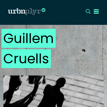
Guillem
CÍMLAP
DIZÁJN
Cruells
DIVAT
HIP
KULT
UTCA