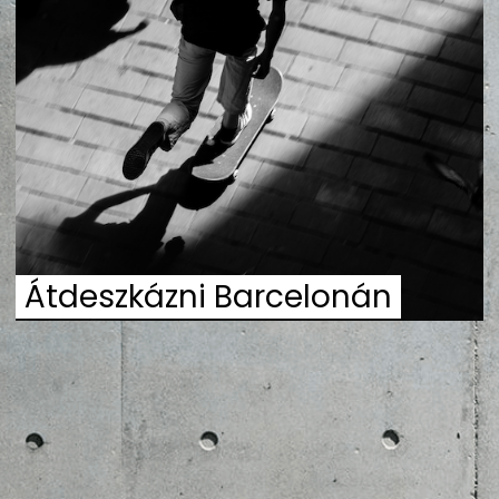
ZENE
MÉDIAAJÁNLAT
IMPRESSZUM
PR-ARCHÍVUM
ADATKEZELÉSI TÁJÉKOZTATÓ
Átdeszkázni Barcelonán