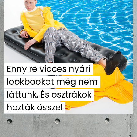
ZENE
MÉDIAAJÁNLAT
IMPRESSZUM
PR-ARCHÍVUM
ADATKEZELÉSI TÁJÉKOZTATÓ
Ennyire vicces nyári
lookbookot még nem
láttunk. És osztrákok
hozták össze!