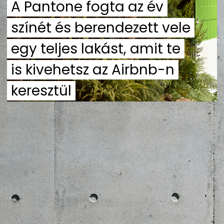
A Pantone fogta az év
ZENE
színét és berendezett vele
MÉDIAAJÁNLAT
egy teljes lakást, amit te
IMPRESSZUM
PR-ARCHÍVUM
ADATKEZELÉSI TÁJÉKOZTATÓ
is kivehetsz az Airbnb-n
keresztül