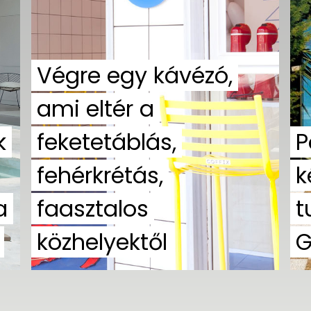
Végre egy kávézó,
ami eltér a
k
feketetáblás,
P
fehérkrétás,
k
a
faasztalos
t
közhelyektől
G