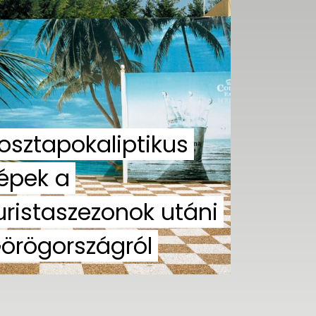
osztapokaliptikus
épek a
uristaszezonok utáni
örögországról