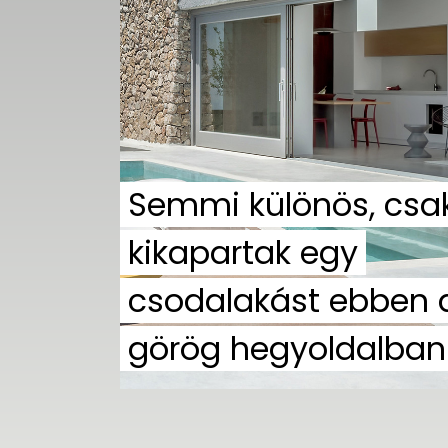
UTCA
ZENE
MÉDIAAJÁNLAT
IMPRESSZUM
PR-ARCHÍVUM
ADATKEZELÉSI
TÁJÉKOZTATÓ
Semmi különös, csa
kikapartak egy
csodalakást ebben 
görög hegyoldalban