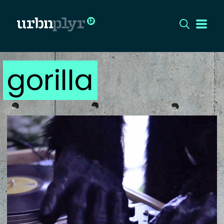
gorilla
CÍMLAP
DIZÁJN
DIVAT
HIP
KULT
UTCA