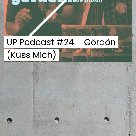
ZENE
MÉDIAAJÁNLAT
IMPRESSZUM
PR-ARCHÍVUM
ADATKEZELÉSI TÁJÉKOZTATÓ
UP Podcast #24 – Gördön
(Küss Mich)