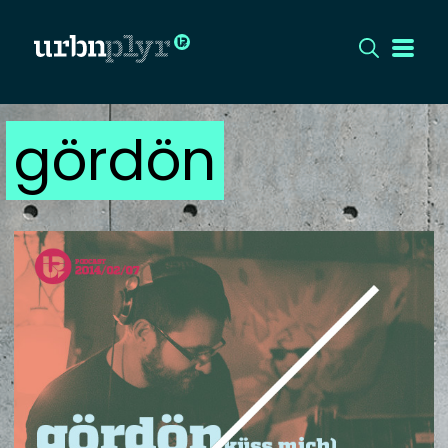
gördön
CÍMLAP
DIZÁJN
DIVAT
HIP
KULT
UTCA