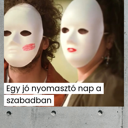
ZENE
MÉDIAAJÁNLAT
IMPRESSZUM
PR-ARCHÍVUM
ADATKEZELÉSI TÁJÉKOZTATÓ
Egy jó nyomasztó nap a
szabadban