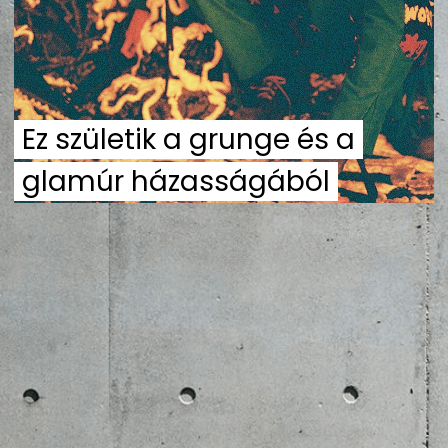
ZENE
MÉDIAAJÁNLAT
IMPRESSZUM
PR-ARCHÍVUM
ADATKEZELÉSI TÁJÉKOZTATÓ
Ez születik a grunge és a
glamúr házasságából