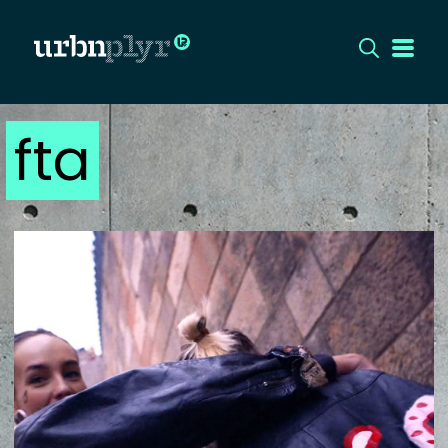
fta
CÍMLAP
DIZÁJN
DIVAT
HIP
KULT
UTCA