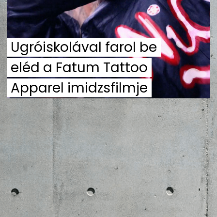
ZENE
MÉDIAAJÁNLAT
Ugróiskolával farol be
IMPRESSZUM
PR-ARCHÍVUM
ADATKEZELÉSI TÁJÉKOZTATÓ
eléd a Fatum Tattoo
Apparel imidzsfilmje