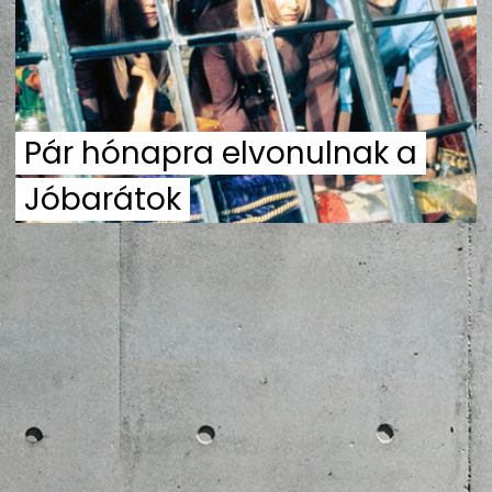
ZENE
MÉDIAAJÁNLAT
IMPRESSZUM
PR-ARCHÍVUM
ADATKEZELÉSI TÁJÉKOZTATÓ
Pár hónapra elvonulnak a
Jóbarátok