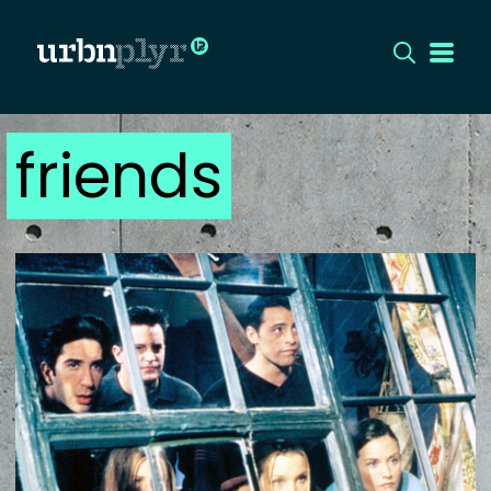
friends
CÍMLAP
DIZÁJN
DIVAT
HIP
KULT
UTCA