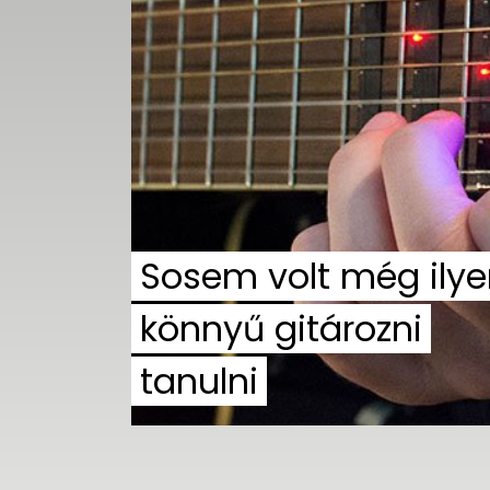
UTCA
ZENE
MÉDIAAJÁNLAT
IMPRESSZUM
PR-ARCHÍVUM
ADATKEZELÉSI
TÁJÉKOZTATÓ
Sosem volt még ily
könnyű gitározni
tanulni