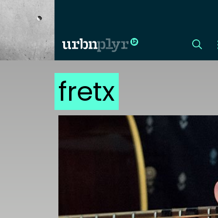
fretx
CÍMLAP
DIZÁJN
DIVAT
HIP
KULT