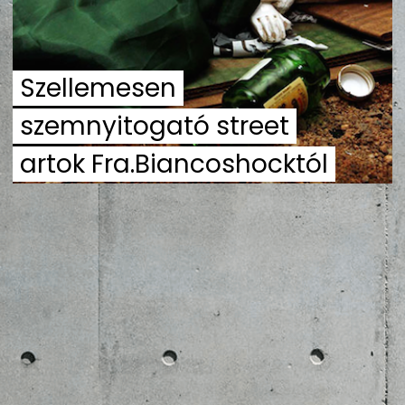
ZENE
MÉDIAAJÁNLAT
Szellemesen
IMPRESSZUM
PR-ARCHÍVUM
ADATKEZELÉSI TÁJÉKOZTATÓ
szemnyitogató street
artok Fra.Biancoshocktól