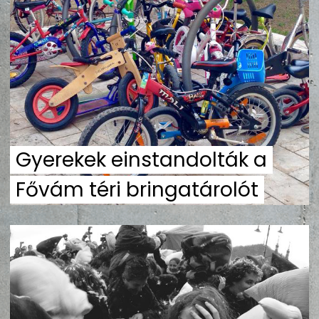
ZENE
MÉDIAAJÁNLAT
IMPRESSZUM
PR-ARCHÍVUM
ADATKEZELÉSI TÁJÉKOZTATÓ
Gyerekek einstandolták a
Fővám téri bringatárolót