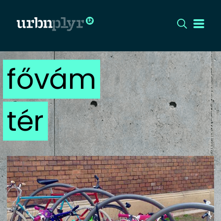
fővám
CÍMLAP
DIZÁJN
tér
DIVAT
HIP
KULT
UTCA