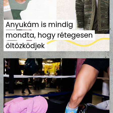
ZENE
MÉDIAAJÁNLAT
Anyukám is mindig
IMPRESSZUM
PR-ARCHÍVUM
ADATKEZELÉSI TÁJÉKOZTATÓ
mondta, hogy rétegesen
öltözködjek