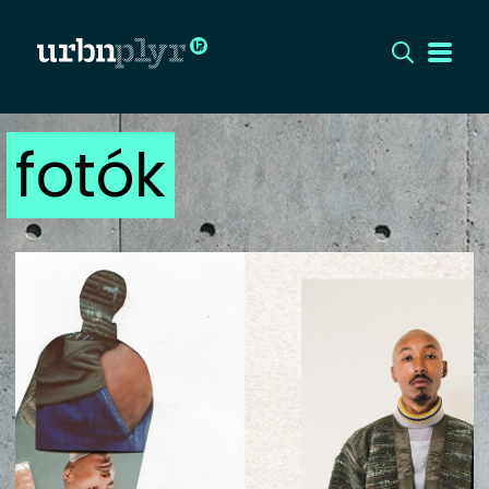
fotók
CÍMLAP
DIZÁJN
DIVAT
HIP
KULT
UTCA