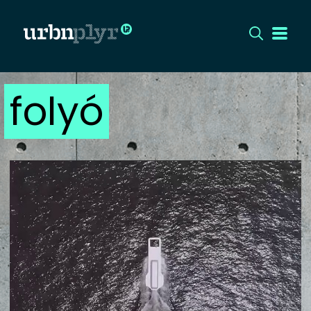
folyó
CÍMLAP
DIZÁJN
DIVAT
HIP
KULT
UTCA