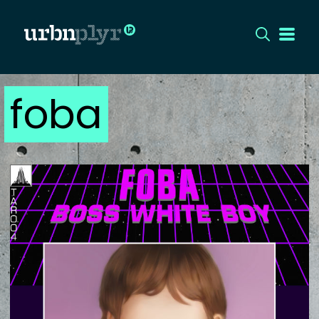
foba
CÍMLAP
DIZÁJN
DIVAT
HIP
KULT
UTCA