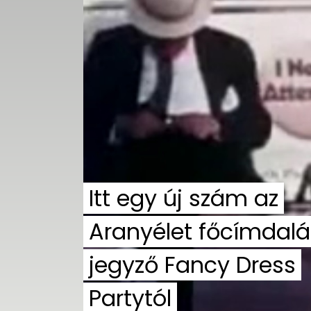
UTCA
ZENE
MÉDIAAJÁNLAT
IMPRESSZUM
PR-ARCHÍVUM
ADATKEZELÉSI
TÁJÉKOZTATÓ
Itt egy új szám az
Aranyélet főcímdalá
jegyző Fancy Dress
Partytól