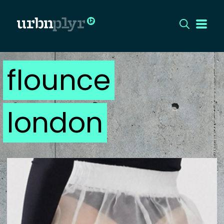
flounce
CÍMLAP
DIZÁJN
london
DIVAT
HIP
KULT
UTCA