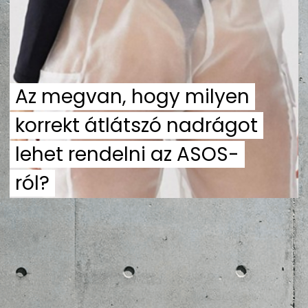
ZENE
MÉDIAAJÁNLAT
IMPRESSZUM
PR-ARCHÍVUM
ADATKEZELÉSI TÁJÉKOZTATÓ
Az megvan, hogy milyen
korrekt átlátszó nadrágot
lehet rendelni az ASOS-
ról?