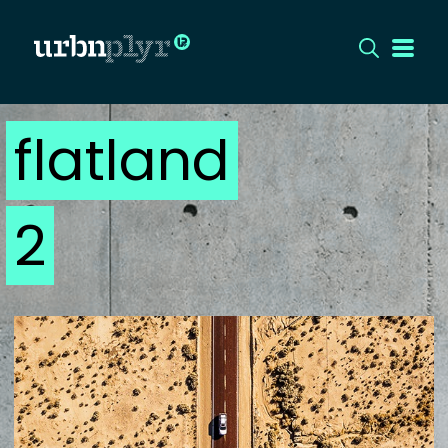
flatland
CÍMLAP
DIZÁJN
2
DIVAT
HIP
KULT
UTCA