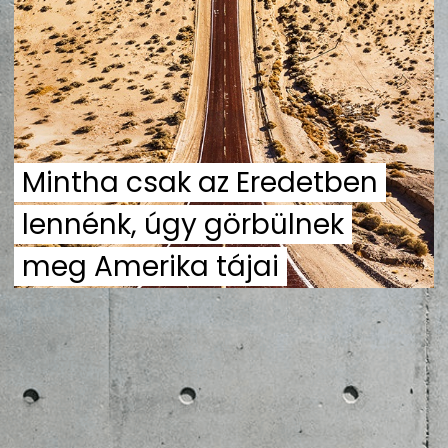
ZENE
MÉDIAAJÁNLAT
IMPRESSZUM
PR-ARCHÍVUM
ADATKEZELÉSI TÁJÉKOZTATÓ
Mintha csak az Eredetben
lennénk, úgy görbülnek
meg Amerika tájai